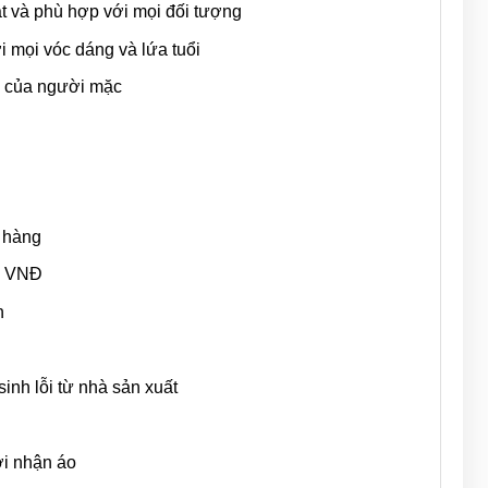
 và phù hợp với mọi đối tượng
ới mọi vóc dáng và lứa tuổi
hể của người mặc
 hàng
00 VNĐ
n
inh lỗi từ nhà sản xuất
ới nhận áo