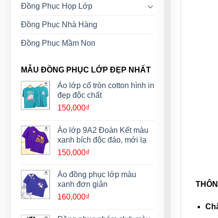
Đồng Phục Họp Lớp
Đồng Phục Nhà Hàng
Đồng Phục Mầm Non
MẪU ĐỒNG PHỤC LỚP ĐẸP NHẤT
Áo lớp cổ tròn cotton hình in
đẹp độc chất
150,000
₫
Áo lớp 9A2 Đoàn Kết màu
xanh bích độc đáo, mới lạ
150,000
₫
Áo đồng phục lớp màu
THÔNG
xanh đơn giản
160,000
₫
Chấ