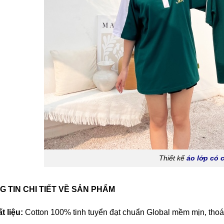
Thiết kế
áo lớp có 
 TIN CHI TIẾT VỀ SẢN PHẨM
t liệu:
Cotton 100% tinh tuyển đạt chuẩn Global mềm mịn, thoá