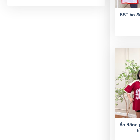
BST áo đ
Áo đồng p
h