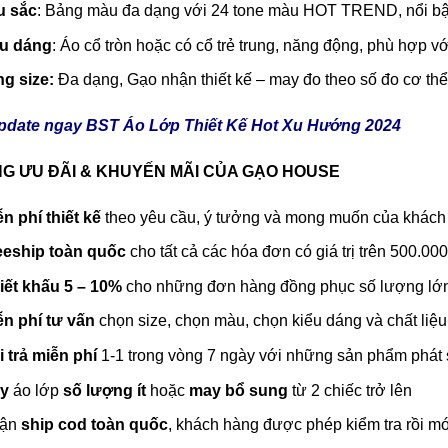
u sắc
: Bảng màu đa dạng với 24 tone màu HOT TREND, nổi bật
ểu dáng
: Áo cổ tròn hoặc có cổ trẻ trung, năng động, phù hợp v
g size:
Đa dạng, Gạo nhận thiết kế – may đo theo số đo cơ t
pdate ngay BST Áo Lớp Thiết Kế Hot Xu Hướng 2024
G ƯU ĐÃI & KHUYẾN MÃI CỦA GẠO HOUSE
n phí thiết kế
theo yêu cầu, ý tưởng và mong muốn của khách
eeship toàn quốc
cho tất cả các hóa đơn có giá trị trên 500.0
ết khấu 5 – 10%
cho những đơn hàng đồng phục số lượng lớ
ễn phí tư vấn
chọn size, chọn màu, chọn kiểu dáng và chất liệu
 trả miễn phí
1-1 trong vòng 7 ngày với những sản phẩm phát s
ay
áo lớp
số lượng ít
hoặc
may bổ sung
từ 2 chiếc trở lên
ận
ship cod toàn quốc
, khách hàng được phép kiểm tra rồi m