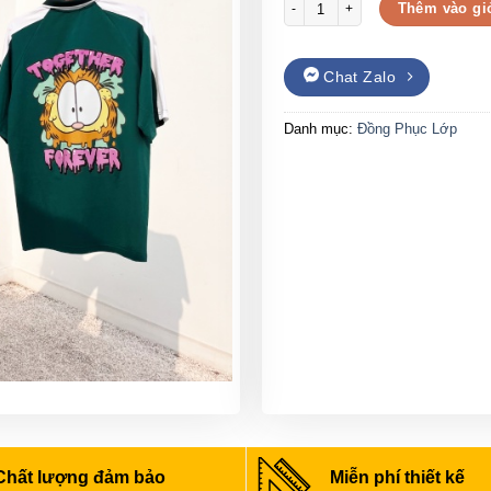
Mẫu áo đồng phục lớp cổ trụ tone
Thêm vào gi
Chat Zalo
Danh mục:
Đồng Phục Lớp
Chất lượng đảm bảo
Miễn phí thiết kế