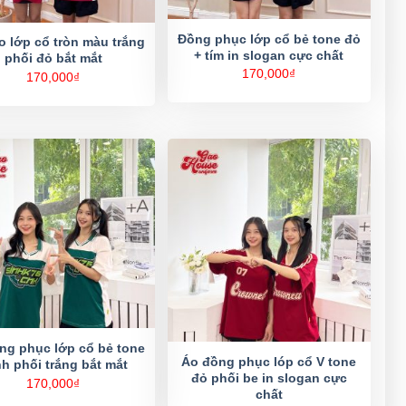
Đồng phục lớp cổ bẻ tone đỏ
o lớp cổ tròn màu trắng
+ tím in slogan cực chất
phối đỏ bắt mắt
170,000
₫
170,000
₫
ng phục lớp cổ bẻ tone
Áo đồng phục lóp cổ V tone
h phối trắng bắt mắt
đỏ phối be in slogan cực
170,000
₫
chất