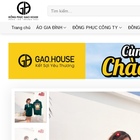
Skip
Tìm
to
kiếm:
content
Trang chủ
ÁO GIA ĐÌNH
ĐỒNG PHỤC CÔNG TY
ĐỒNG