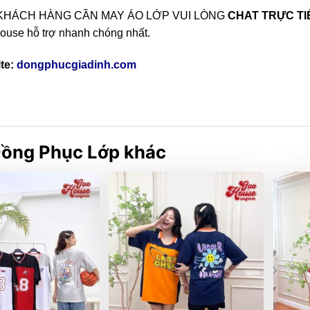
KHÁCH HÀNG CẦN MAY ÁO LỚP VUI LÒNG
CHAT TRỰC T
ouse hỗ trợ nhanh chóng nhất.
te:
dongphucgiadinh.com
ồng Phục Lớp khác