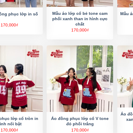
Mẫu áo lớp cổ bẻ tone cam
Mẫu á
ồng phục lớp in số
phối xanh than in hình cực
chất
170,000
₫
170,000
₫
Áo đồ
hục lớp cổ tròn in
Áo đồng phục lớp cổ V tone
xan
ình nổi bật
đỏ phối trắng
170,000
₫
170,000
₫