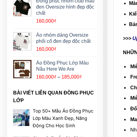
Đồng phục nhóm club màu
Mà
đen Oversize hình đẹp độc
chất
Ki
160,000
₫
Bản
Áo nhóm dáng Oversize
>>>
U
phối cổ đen đẹp độc chất
160,000
₫
NHỮN
Áo Đồng Phục Lớp Màu
Miễ
Nâu Here We Are
Khoảng
160,000
₫
–
185,000
₫
Fr
giá:
Chi
từ
BÀI VIẾT LIÊN QUAN ĐỒNG PHỤC
160,000₫
Mi
LỚP
đến
Đổi
185,000₫
Top 50+ Mẫu Áo Đồng Phục
Lớp Màu Xanh Đẹp, Năng
M
Động Cho Học Sinh
Nh