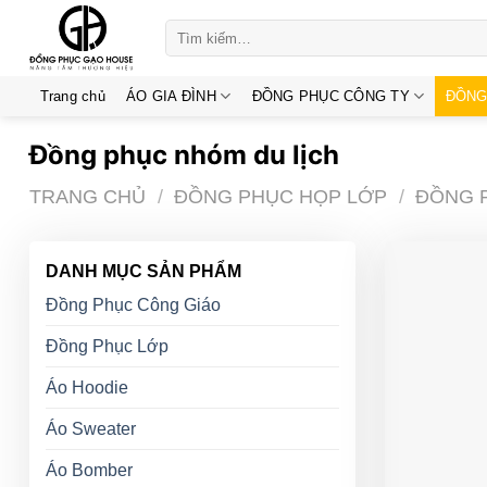
Skip
Tìm
to
kiếm:
content
Trang chủ
ÁO GIA ĐÌNH
ĐỒNG PHỤC CÔNG TY
ĐỒNG
Đồng phục nhóm du lịch
TRANG CHỦ
/
ĐỒNG PHỤC HỌP LỚP
/
ĐỒNG 
DANH MỤC SẢN PHẨM
Đồng Phục Công Giáo
Đồng Phục Lớp
Áo Hoodie
Áo Sweater
Áo Bomber