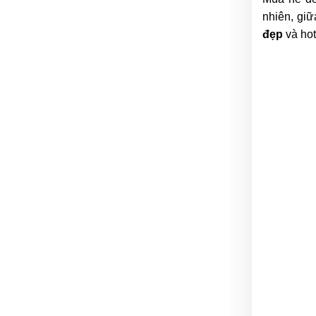
nhiên, gi
đẹp
và hot