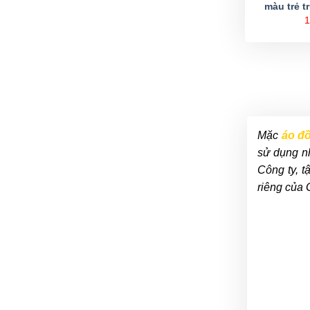
màu trẻ t
1
Mặc
áo đ
sử dụng nh
Công ty, t
riêng của