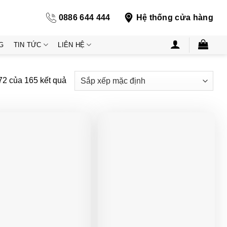
0886 644 444
Hệ thống cửa hàng
G
TIN TỨC
LIÊN HỆ
72 của 165 kết quả