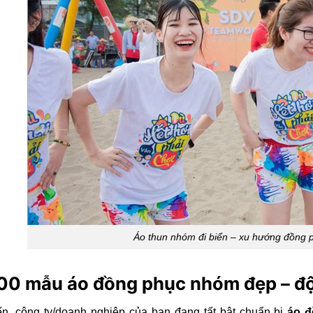
Áo thun nhóm đi biển – xu hướng đồng p
00 mẫu áo đồng phục nhóm đẹp – độ
n, công ty/doanh nghiệp của bạn đang tất bật chuẩn bị
áo 