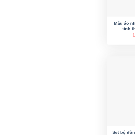
Mẫu áo nh
tinh 
1
Set bộ đồ