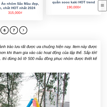
quần sooc kaki HOT trend
 Áo nhóm Sắc Màu đẹp,
190,000
₫
c, chất HOT nhất 2024
315,000
₫
6
7
ành trào lưu rất được ưa chuộng hiện nay. Item này được
ơn khi tham gia vào các hoạt động của tập thể. Sắp tới!
g,… thì đừng bỏ lỡ 500 mẫu đồng phục nhóm được thiết kế