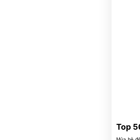
Top 5
Mùa hè đế