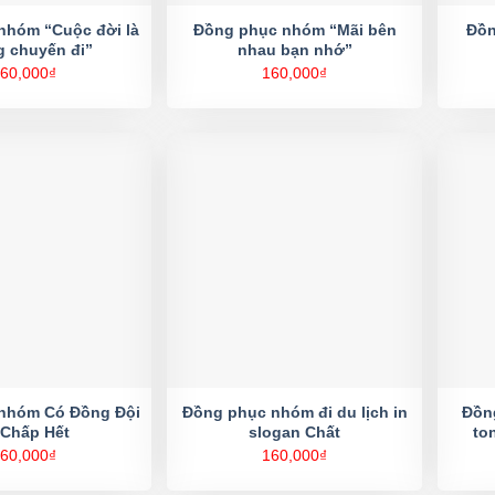
nhóm “Cuộc đời là
Đồng phục nhóm “Mãi bên
Đồn
 chuyến đi”
nhau bạn nhớ”
60,000
₫
160,000
₫
nhóm Có Đồng Đội
Đồng phục nhóm đi du lịch in
Đồng
 Chấp Hết
slogan Chất
to
60,000
₫
160,000
₫