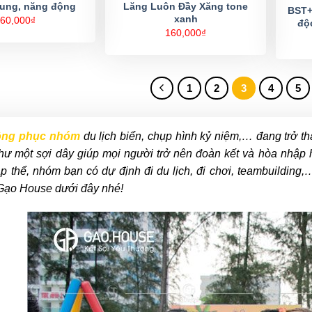
rung, năng động
Lăng Luôn Đầy Xăng tone
BST+
xanh
60,000
₫
độ
160,000
₫
1
2
3
4
5
ồng phục nhóm
du lịch biển, chụp hình kỷ niệm,… đang trở th
ư một sợi dây giúp mọi người trở nên đoàn kết và hòa nhập h
ập thể, nhóm bạn có dự định đi du lịch, đi chơi, teambuildin
 Gạo House dưới đây nhé!