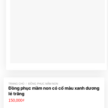
TRANG CHỦ
/
ĐỒNG PHỤC MẦM NON
Đồng phục mầm non có cổ màu xanh dương
lé trắng
150,000
₫