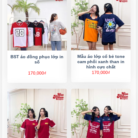
Mẫu áo lớp cổ bẻ tone
BST áo đồng phục lớp in
cam phối xanh than in
số
hình cực chất
170,000
₫
170,000
₫