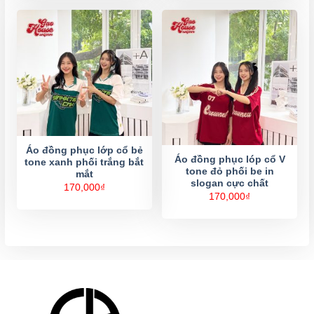
Áo đồng phục lớp cổ bẻ
Áo đồng phục lóp cổ V
tone xanh phối trắng bắt
tone đỏ phối be in
mắt
slogan cực chất
170,000
₫
170,000
₫