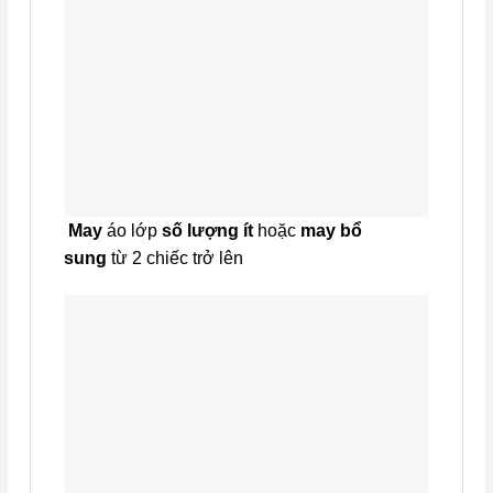
May
áo lớp
số lượng ít
hoặc
may bổ
sung
từ 2 chiếc trở lên