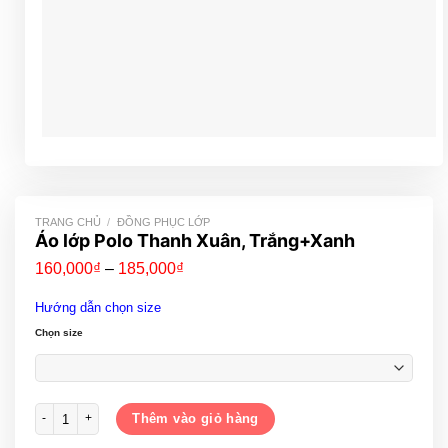
TRANG CHỦ
/
ĐỒNG PHỤC LỚP
Áo lớp Polo Thanh Xuân, Trắng+Xanh
Khoảng
160,000
₫
–
185,000
₫
giá:
từ
Hướng dẫn chọn size
160,000₫
đến
Chọn size
185,000₫
Áo lớp Polo Thanh Xuân, Trắng+Xanh số lượng
Thêm vào giỏ hàng