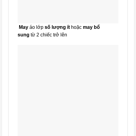
May
áo lớp
số lượng ít
hoặc
may bổ
sung
từ 2 chiếc trở lên