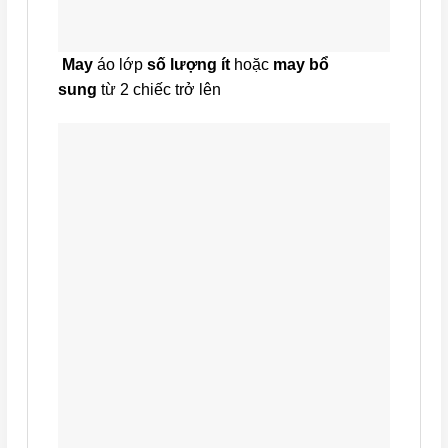
May
áo lớp
số lượng ít
hoặc
may bổ
sung
từ 2 chiếc trở lên