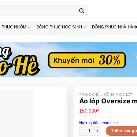
 PHỤC NHÓM
ĐỒNG PHỤC HỌC SINH
ĐỒNG PHỤC NHÀ HÀN
TRANG CHỦ
/
ĐỒNG PHỤC LỚP
Áo lớp Oversize m
150,000
₫
Hướng dẫn chọn size
Áo lớp Oversize màu tím slogan 
Thêm vào gi