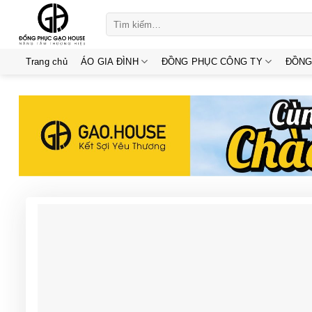
Skip
Tìm
to
kiếm:
content
Trang chủ
ÁO GIA ĐÌNH
ĐỒNG PHỤC CÔNG TY
ĐỒNG