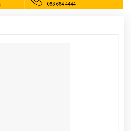
u
088 664 4444