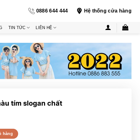
0886 644 444
Hệ thống cửa hàng
G
TIN TỨC
LIÊN HỆ
àu tím slogan chất
chất số lượng
ỏ hàng