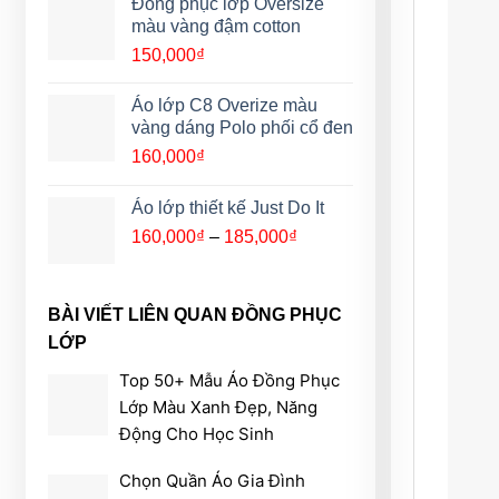
Đồng phục lớp Oversize
màu vàng đậm cotton
150,000
₫
Áo lớp C8 Overize màu
vàng dáng Polo phối cổ đen
160,000
₫
Áo lớp thiết kế Just Do It
Khoảng
160,000
₫
–
185,000
₫
giá:
từ
160,000₫
BÀI VIẾT LIÊN QUAN ĐỒNG PHỤC
đến
LỚP
185,000₫
Top 50+ Mẫu Áo Đồng Phục
Lớp Màu Xanh Đẹp, Năng
Động Cho Học Sinh
Chọn Quần Áo Gia Đình