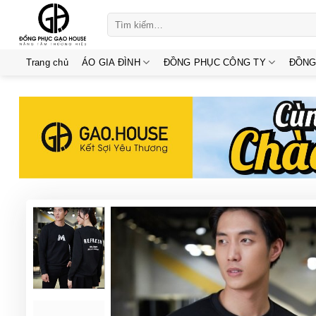
Skip
Tìm
to
kiếm:
content
Trang chủ
ÁO GIA ĐÌNH
ĐỒNG PHỤC CÔNG TY
ĐỒNG