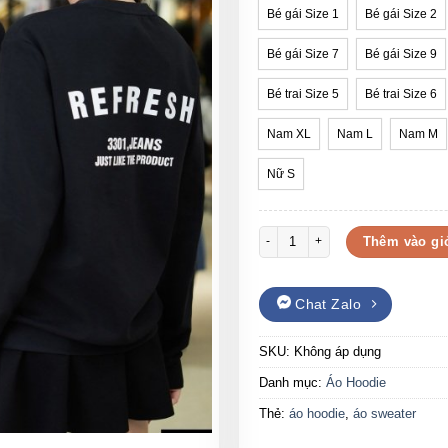
Bé gái Size 1
Bé gái Size 2
Bé gái Size 7
Bé gái Size 9
Bé trai Size 5
Bé trai Size 6
Nam XL
Nam L
Nam M
Nữ S
Áo Hoodie nỉ bông in hình độc ch
Thêm vào gi
Chat Zalo
SKU:
Không áp dụng
Danh mục:
Áo Hoodie
Thẻ:
áo hoodie
,
áo sweater