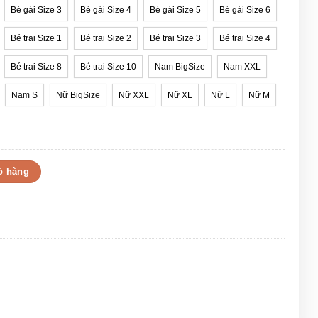
Bé gái Size 3
Bé gái Size 4
Bé gái Size 5
Bé gái Size 6
Bé trai Size 1
Bé trai Size 2
Bé trai Size 3
Bé trai Size 4
Bé trai Size 8
Bé trai Size 10
Nam BigSize
Nam XXL
Nam S
Nữ BigSize
Nữ XXL
Nữ XL
Nữ L
Nữ M
ất số lượng
ỏ hàng