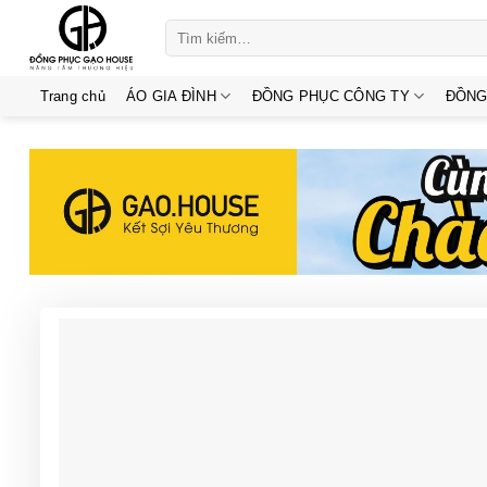
Skip
Tìm
to
kiếm:
content
Trang chủ
ÁO GIA ĐÌNH
ĐỒNG PHỤC CÔNG TY
ĐỒNG