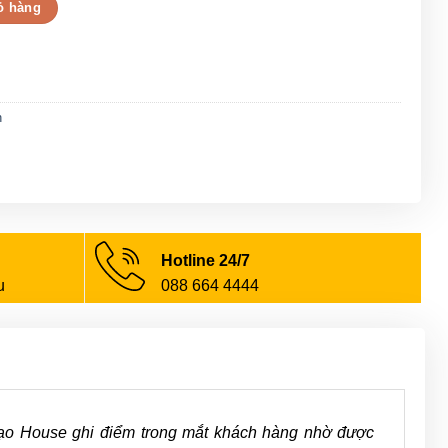
cánh san cổ phối trắng số lượng
ỏ hàng
n
Hotline 24/7
u
088 664 4444
ạo House ghi điểm trong mắt khách hàng nhờ được