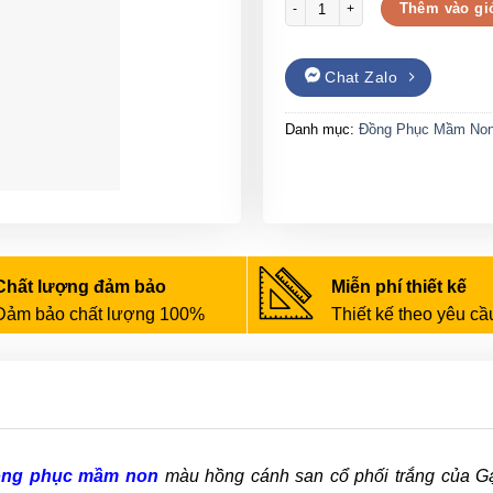
Áo đồng phục mầm non màu hồng 
Thêm vào gi
Chat Zalo
Danh mục:
Đồng Phục Mầm No
Chất lượng đảm bảo
Miễn phí thiết kế
Đảm bảo chất lượng 100%
Thiết kế theo yêu cầ
ồng phục mầm non
màu hồng cánh san cổ phối trắng của G