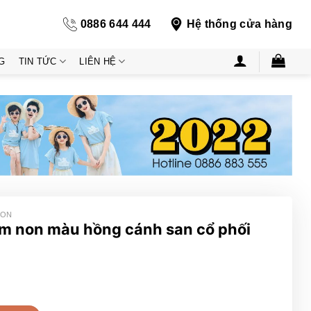
0886 644 444
Hệ thống cửa hàng
G
TIN TỨC
LIÊN HỆ
NON
m non màu hồng cánh san cổ phối