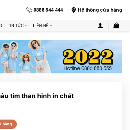
0886 644 444
Hệ thống cửa hàng
G
TIN TỨC
LIÊN HỆ
àu tím than hinh in chất
h in chất số lượng
ỏ hàng