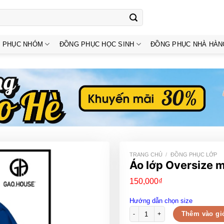
 PHỤC NHÓM
ĐỒNG PHỤC HỌC SINH
ĐỒNG PHỤC NHÀ HÀN
TRANG CHỦ
/
ĐỒNG PHỤC LỚP
Áo lớp Oversize m
150,000
₫
Hướng dẫn chọn size
Áo lớp Oversize màu tím than hin
Thêm vào gi