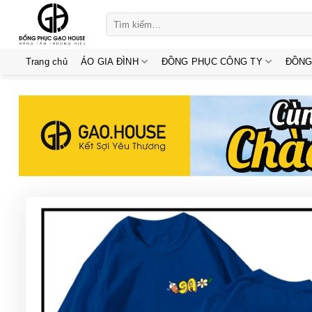
Skip
Tìm
to
kiếm:
content
Trang chủ
ÁO GIA ĐÌNH
ĐỒNG PHỤC CÔNG TY
ĐỒNG