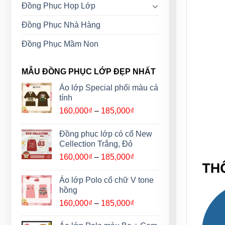
Đồng Phục Họp Lớp
Đồng Phục Nhà Hàng
Đồng Phục Mầm Non
MẪU ĐỒNG PHỤC LỚP ĐẸP NHẤT
Áo lớp Special phối màu cá
tính
Khoảng
160,000
₫
–
185,000
₫
giá:
từ
Đồng phục lớp có cổ New
160,000₫
Cellection Trắng, Đỏ
đến
Khoảng
160,000
₫
–
185,000
₫
185,000₫
THÔ
giá:
từ
Áo lớp Polo cổ chữ V tone
160,000₫
hồng
đến
Khoảng
160,000
₫
–
185,000
₫
185,000₫
giá:
từ