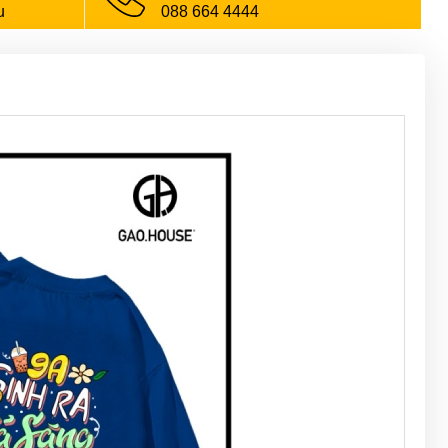
u
088 664 4444