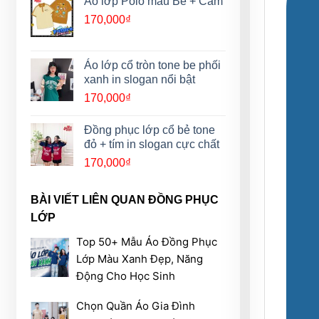
Áo lớp Polo màu Be + Cam
160,000₫
170,000
₫
đến
185,000₫
Áo lớp cổ tròn tone be phối
xanh in slogan nổi bật
170,000
₫
Đồng phục lớp cổ bẻ tone
đỏ + tím in slogan cực chất
170,000
₫
BÀI VIẾT LIÊN QUAN ĐỒNG PHỤC
LỚP
Top 50+ Mẫu Áo Đồng Phục
Lớp Màu Xanh Đẹp, Năng
Động Cho Học Sinh
Chọn Quần Áo Gia Đình